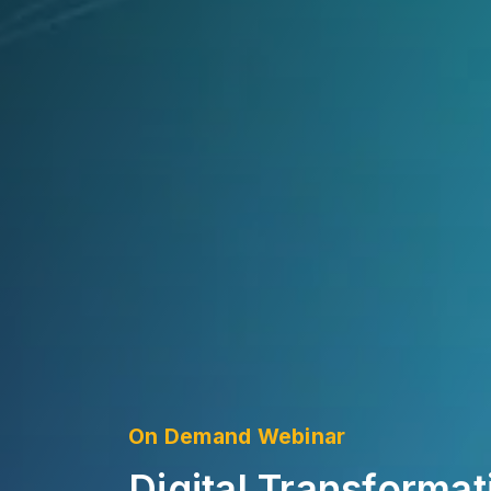
On Demand Webinar
Digital Transformat